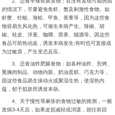
2、忌食辛辣鱼腥发物：在没有发现可能诱因
的情况下，尽量避免鱼虾、蟹及剌激性食物。如
虾蟹、牡蛎、海蛤、甲鱼、香蕈等，因为这些食
物容易生风化热，可催生本病产生。辣椒、胡
椒、桂皮、洋葱、咖喱、茴香、烟酒等。因这些
食品可助热动血，诱发本病发生;有时也可直接成
为过敏原，产生变态反应。
3、忌食油炸肥腻食物：如各种油炸、煎烤、
熏腌肉制品、动物内脏、奶油蛋糕、巧克力等，
因这些食品易生痰动火或聚湿生热，使湿热内
蕴，郁于肌肤而诱发本病。
4、关于慢性荨麻疹的食物过敏的推测，一般
发病3-4天后，如果皮损减轻或消退，就往前回