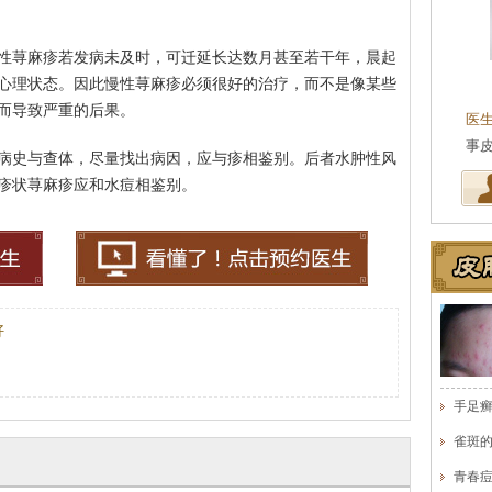
性荨麻疹若发病未及时，可迁延长达数月甚至若干年，晨起
陈武林
心理状态。因此慢性荨麻疹必须很好的治疗，而不是像某些
会诊专家
皮肤科主任
而导致严重的后果。
学院附属医院皮肤科主任
医生简介
：现任海口肤康医院皮肤科主任，从
医
皮…
[详细]
事皮肤性病专业工作多…
[详细]
医
病史与查体，尽量找出病因，应与疹相鉴别。后者水肿性风
疹状荨麻疹应和水痘相鉴别。
好
手足
雀斑
青春