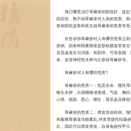
海口哪里治疗荨麻疹的医院好，提起
的症状，熟不知荨麻疹对人体的危害。那
肤病医院皮肤科医生就荨麻疹的危害等系
在告诉你荨麻疹对人有哪些危害之前
肤病。由各种因素致使皮肤粘膜血管发生
其迅速发生与消退、有剧痒。可有发烧、
疹、血管神经性水肿与丘疹状荨麻疹等。
荨麻疹对人有哪些危害?
荨麻疹的危害一：危及生命。慢性荨
喉头水肿，出现咽喉堵塞感，气促、胸闷
心慌、烦躁、恶心、呕吐，甚至血压降低
荨麻疹的危害二：诱发其他疾病。慢
和腹痛胃肠道功能紊乱;伴发溃疡性结肠炎，
乱，因此可以诱发肾炎，自身免疫性甲亢，