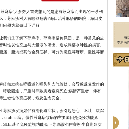
“荨麻疹”大多数人首先想到的是患有荨麻疹而出现的一系列
么，荨麻疹对人有哪些危害?海口治荨麻疹的医院，海口皮
列问题为您做以下详解!
海
让我们先了解下荨麻疹。荨麻疹俗称风团，是一种常见的皮
专科医
暂时性炎性充血与大量液体渗出。造成局部水肿性的损害。
腹痛、腹泻或其他全身症状。可分为急性荨麻疹、慢性荨麻
麻疹如发病在呼吸道的喉头和支气管处，会导致反复发作的
、呼吸困难，严重时导致患者窒息死亡;病情严重者，伴有
等过敏性休克症状，危及生命安全。
性荨麻疹发病如伴有消化道症状，会引起恶心、呕吐、腹泻
crohn's病。慢性荨麻疹致病的主要原因是免疫功能紊
SLE,甚至免疫监视功能低下导致恶性肿瘤等!生育期妇女