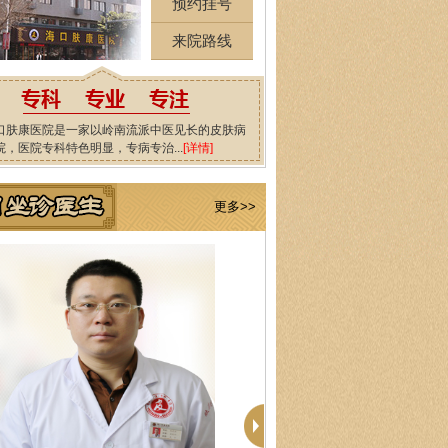
预约挂号
来院路线
口肤康医院是一家以岭南流派中医见长的皮肤病
院，医院专科特色明显，专病专治...
[详情]
更多>>