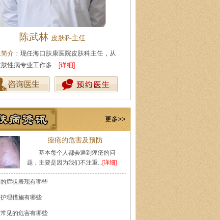
王珍
陈武林
会诊专家
皮肤科主
生简介
：原海南医学院附属医院皮肤科主任
医生简介
：现任海口肤康医院皮
师，副教授。从事皮…
[详细]
事皮肤性病专业工作多…
[详细]
更多>>
痤疮的危害及预防
基本每个人都会遇到痤疮的问
题，主要是因为我们不注重...
[详细]
癣的症状表现有哪些
的护理措施有哪些
痘常见的危害有哪些