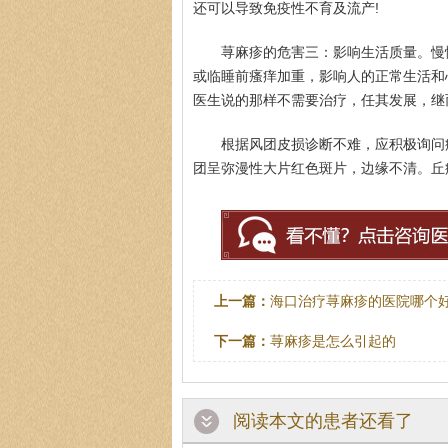
还可以导致免疫性不育及流产!
荨麻疹的危害三：影响生活质量。慢
王珍
或临睡前瘙痒加重，影响人的正常生活和
医生说的那样不需要治疗，任其发展，继
医生简介
：原海南医
医师，副教授。从事
根据风团皮损诊断不难，应积极询问
团呈弥漫性大片红色斑片，边缘不清。丘
上一篇：
海口治疗荨麻疹的医院哪个
下一篇：
荨麻疹是怎么引起的
阅读本文的患者还看了