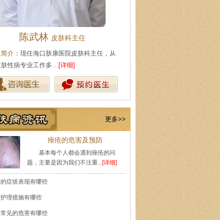
王珍
陈武林
会诊专家
皮肤科主
生简介
：原海南医学院附属医院皮肤科主任
医生简介
：现任海口肤康医院皮
师，副教授。从事皮…
[详细]
事皮肤性病专业工作多…
[详细]
更多>>
痤疮的危害及预防
基本每个人都会遇到痤疮的问
题，主要是因为我们不注重...
[详细]
癣的症状表现有哪些
的护理措施有哪些
痘常见的危害有哪些