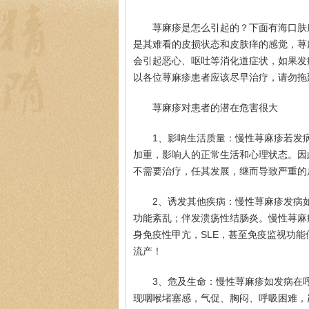
荨麻疹是怎么引起的？下面有海口肤
是其难看的皮损状态和皮肤痒的感觉，荨
会引起恶心、呕吐等消化道症状，如果发
以各位荨麻疹患者应该尽早治疗，请勿拖
荨麻疹对患者的潜在危害很大
1、影响生活质量：慢性荨麻疹若发
加重，影响人的正常生活和心理状态。因
不需要治疗，任其发展，继而导致严重的
2、诱发其他疾病：慢性荨麻疹发病
功能紊乱；伴发溃疡性结肠炎。慢性荨麻
身免疫性甲亢，SLE，甚至免疫监视功
流产！
3、危及生命：慢性荨麻疹如发病在
现咽喉堵塞感，气促、胸闷、呼吸困难，