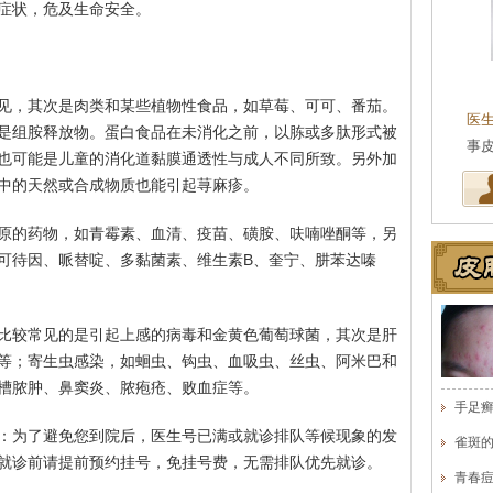
症状，危及生命安全。
见，其次是肉类和某些植物性食品，如草莓、可可、番茄。
医
是组胺释放物。蛋白食品在未消化之前，以胨或多肽形式被
医
也可能是儿童的消化道黏膜通透性与成人不同所致。另外加
中的天然或合成物质也能引起荨麻疹。
原的药物，如青霉素、血清、疫苗、磺胺、呋喃唑酮等，另
可待因、哌替啶、多黏菌素、维生素B、奎宁、肼苯达嗪
比较常见的是引起上感的病毒和金黄色葡萄球菌，其次是肝
等；寄生虫感染，如蛔虫、钩虫、血吸虫、丝虫、阿米巴和
槽脓肿、鼻窦炎、脓疱疮、败血症等。
手足
：为了避免您到院后，医生号已满或就诊排队等候现象的发
雀斑
就诊前请提前预约挂号，免挂号费，无需排队优先就诊。
青春