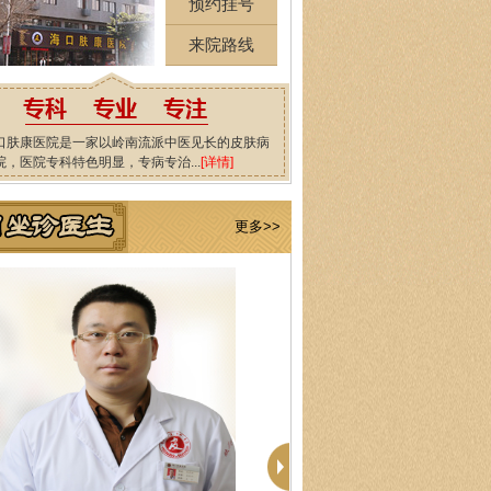
预约挂号
来院路线
口肤康医院是一家以岭南流派中医见长的皮肤病
院，医院专科特色明显，专病专治...
[详情]
更多>>