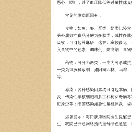
恶心、呕吐，甚至血压降低等过敏性休克
常见的发病原因有：
食物：如鱼、虾、蛋类、奶类比较常
另外腐败性食品分解为多肽类，碱性多肽
吸收，可引起荨麻疹，这在儿童较多见，
入食物中的色素、调味剂、防腐剂、食物
药物：可分为两类，一类为可形成抗
一类为组胺释放剂，如阿司匹林、吗啡、
等。
感染：各种感染因素均可引起本病。
炎、传染性单核细胞增多症和柯萨奇病毒
疟原虫等；细菌感染如急性扁桃体炎、齿
温馨提示：海口肤康医院医生提醒您
生，我院已开通网络预约挂号绿色通道，