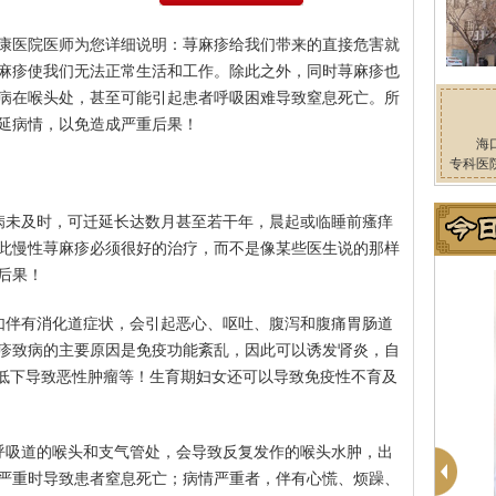
康医院医师为您详细说明：荨麻疹给我们带来的直接危害就
麻疹使我们无法正常生活和工作。除此之外，同时荨麻疹也
病在喉头处，甚至可能引起患者呼吸困难导致窒息死亡。所
延病情，以免造成严重后果！
海
专科医
病未及时，可迁延长达数月甚至若干年，晨起或临睡前瘙痒
此慢性荨麻疹必须很好的治疗，而不是像某些医生说的那样
后果！
如伴有消化道症状，会引起恶心、呕吐、腹泻和腹痛胃肠道
疹致病的主要原因是免疫功能紊乱，因此可以诱发肾炎，自
能低下导致恶性肿瘤等！生育期妇女还可以导致免疫性不育及
呼吸道的喉头和支气管处，会导致反复发作的喉头水肿，出
严重时导致患者窒息死亡；病情严重者，伴有心慌、烦躁、