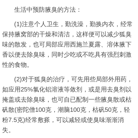
生活中预防腋臭的方法：
(1)注意个人卫生，勤洗澡，勤换内衣，经常
保持腋窝部的干燥和清洁，这样便可以减少狐臭
味的散发，也可局部应用西施兰夏露、溶体腋下
香以便去除臭味，同时少吃或不吃具有强烈刺激
性的食物。
(2)对于狐臭的治疗，可先用些局部外用药，
如应用25%氯化铝溶液等敛剂，或是用去臭剂以
掩盖或去除臭味，也可自已配制一些腋臭散或枯
矾散(密陀僧100克，潮脑100克，枯矾50克，轻
粉7.5克)经常敷搽，可以减轻或使臭味渐渐消
失。