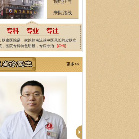
预约挂号
来院路线
口肤康医院是一家以岭南流派中医见长的皮肤病
院，医院专科特色明显，专病专治...
[详情]
更多>>