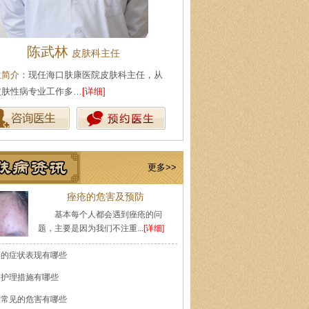
陈武林
王珍
皮肤科主任
会诊专家
生简介
：现任海口肤康医院皮肤科主任，从
医生简介
：原海南医学院附属医
皮肤性病专业工作多…
[详细]
医师，副教授。从事皮…
[详细]
更多>>
痤疮的危害及预防
基本每个人都会遇到痤疮的问
题，主要是因为我们不注重...
[详细]
癣的症状表现有哪些
的护理措施有哪些
痘常见的危害有哪些