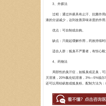
3、外搽法
过程：通过外搽具有止汗、抗菌作用
液的分泌减少，达到改善异味浓度的作用
优点：可自制或自购。
缺点：只能起缓解作用，药效持续时
适合人群：狐臭不严重者，有恒心毅
4、药物法
局部性的臭汗症，如狐臭或足臭，可
灭溶液，20%氯化铝溶液，3%—5%福
还可以用桔矾散或狐臭粉。配制方法为：桔