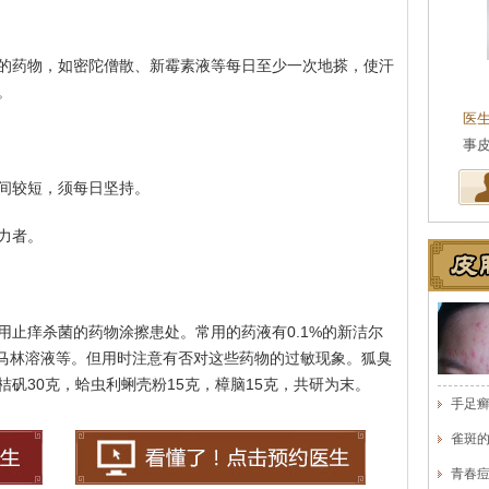
的药物，如密陀僧散、新霉素液等每日至少一次地搽，使汗
王珍
会诊专家
。
医生简介
：原海南医学院附属医院皮肤科主任
医
医师，副教授。从事皮…
[详细]
事
间较短，须每日坚持。
力者。
用止痒杀菌的药物涂擦患处。常用的药液有0.1%的新洁尔
尔马林溶液等。但用时注意有否对这些药物的过敏现象。狐臭
矾30克，蛤虫利蜊壳粉15克，樟脑15克，共研为末。
手足
雀斑
青春