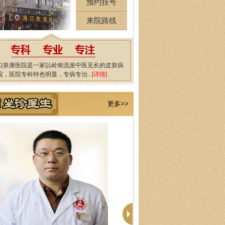
预约挂号
来院路线
口肤康医院是一家以岭南流派中医见长的皮肤病
院，医院专科特色明显，专病专治...
[详情]
更多>>