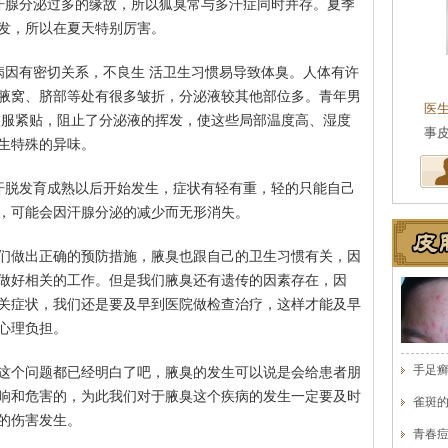
汗腺分泌过多的缘故，所以狐臭常与多汗症同时并存。夏季
发，所以在夏天特别厉害。
病因有密切关系，不良生 活卫生习惯易导致体臭。人体有许
腋窝、脐部等处有很多皱折，分泌液较其他部位多。青年男
医
衣服紧贴，阻止了分泌液的挥发，使这些局部温度高、湿度
医
生特殊的异味。
汗脱发育成熟以后开始发生，症状有轻有重，轻的只能自己
，可能会因汗腺分泌的减少而无形消失。
们做出正确的预防措施，腋臭也跟自己的卫生习惯有关，因
做好相关的工作。但是我们腋臭还有遗传的因素存在，因
关症状，我们还是要及早到医院做检查治疗，这样才能及早
心理负担。
手足
这个问题都已经明白了吧，腋臭的发生可以说是会给患者朋
响和危害的，为此我们对于腋臭这个疾病的发生一定要及时
雀斑
的伤害发生。
青春