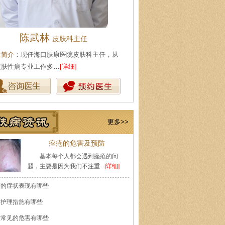
王珍
陈武林
会诊专家
皮肤科主
生简介
：原海南医学院附属医院皮肤科主任
医生简介
：现任海口肤康医院皮
师，副教授。从事皮…
[详细]
事皮肤性病专业工作多…
[详细]
更多>>
痤疮的危害及预防
基本每个人都会遇到痤疮的问
题，主要是因为我们不注重...
[详细]
癣的症状表现有哪些
的护理措施有哪些
痘常见的危害有哪些