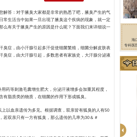
您解答：对于腋臭大家都是非常的熟悉了吧，腋臭产生的气
日常生活当中如果一旦出现了腋臭这个疾病的现象，就一定
那么有关于腋臭产生的原因是什么呢？下面我们来详细说一
海
专科医
汗臭症，由小汗腺引起多汗促使细菌繁殖，细菌分解皮肤表
汗臭症，由大汗腺引起，多数患者有家族史，大汗腺分泌液
外用药等刺激毛囊增生肥大，分泌汗液增多会加重其程度，
含有脂质类的物质，在细菌的作用下形成狐臭。
5；以上以血亲遗传为多见。根据调查，双亲皆有狐臭的人有50
传几率，若双亲只有一方有狐臭，那么遗传的几率为30＆＃