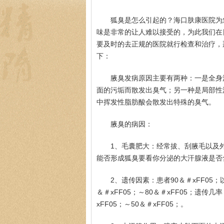
狐臭是怎么引起的？海口肤康医院为
味是非常的让人难以接受的，为此我们在
要及时的去正规的医院就行检查和治疗，
下：
腋臭发病原因主要有两种：一是全身
面的污垢而散发出臭气；另一种是局部性
中挥发性脂肪酸会散发出特殊的臭气。
腋臭的病因：
1、毛囊肥大：经常拔、刮腋毛以及
能否形成狐臭要看你分泌的大汗腺液是否
2、遗传因素：患者90＆＃xFF0
＆＃xFF05；～80＆＃xFF05；遗
xFF05；～50＆＃xFF05；。