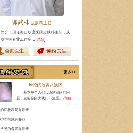
陈武林
王珍
皮肤科主任
会诊专家
生简介
：现任海口肤康医院皮肤科主任，从
医生简介
：原海南医学院附属医
皮肤性病专业工作多…
[详细]
医师，副教授。从事皮…
[详细]
更多>>
痤疮的危害及预防
基本每个人都会遇到痤疮的问
题，主要是因为我们不注重...
[详细]
癣的症状表现有哪些
的护理措施有哪些
痘常见的危害有哪些