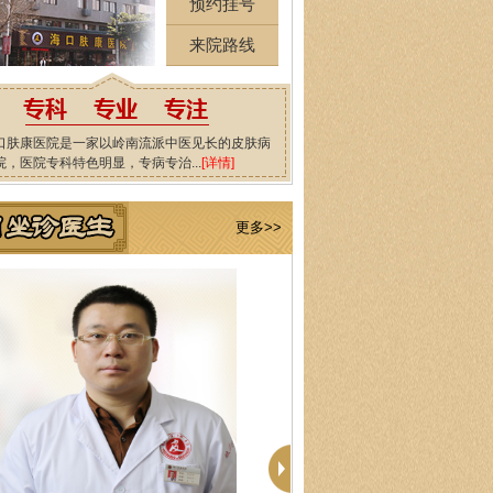
预约挂号
来院路线
口肤康医院是一家以岭南流派中医见长的皮肤病
院，医院专科特色明显，专病专治...
[详情]
更多>>