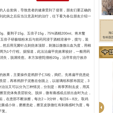
的人会发病，导致患者的健康受到了侵害，朋友们要正确的
到此病之后应当注意及时的治疗，往下看为各位朋友介绍一
海
g、蔓荆子15g、五倍子15g，75%酒精200ml。将木鳖
专科医
、五倍子研极细粉末后与前药同浸于酒精溶液中，搅匀，装
，然后用无菌针点刺疣体顶部，刺激以微微出血为度，用棉
1周为1个疗程。据报道，此法治扁平疣效果较好，一般用药
消失，脱屑痊愈。本方加密陀僧粉20g，治寻常疣疗效亦
的效果，主要操作是鸦胆子仁5粒，捣烂。先将扁平疣患处
质层，再将鸦胆子泥敷在创面上，以玻璃纸和胶布固定，3
外治法又可以分为三种情况，分别是：将荸荠削去皮，用其
摩擦至疣体角质层软化、脱掉，微有痛感或点状出血时为止，
垢，在患部不断涂擦，每次2～3分钟，每日6～8次。取鸡
皮撕成小块，磨擦患处，擦至皮肤微红有刺痛感时为度，每
平复。