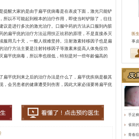
是提醒大家的是由于扁平疣病毒是在表皮下面，激光只能铲
，所以不可能起到根本的治疗作用，即使当时铲除了，往往
王珍
会诊专家
建议是进行多次的激光治疗。口服中药的方法从口服到内脏
药的扁平疣的治疗方法运用扶正祛邪的原理，不是直接杀灭
医生简介
：原海南医学院附属医院皮肤科主任
医
续服用几十天，一般人很难坚持。注射激素转移因子也是扁
医师，副教授。从事皮…
[详细]
事
的治疗方法主要是注射转移因子等激素来提高人体免役功
灭扁平疣病毒，所以率也很低，特别是对一些年龄偏高的
了扁平疣到来之后的治疗办法是什么了，扁平疣疾病是极其
现，会另患者的健康遭受到伤害，因此大家必须要将扁平疣
手足
雀斑
些
青春