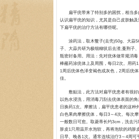
扁平疣带来了特别多的困扰，相当多
认识扁平疣的知识，尤其是自己皮肤触及
下扁平疣的治疗方法有哪些呢。
涂药法，取木鳖子(去壳)50g、大蒜50
子、大蒜共研为极细糊状后去渣;蔓荆子
瓶密封备用。用法：先对疣体做常规消毒
棒蘸药涂疣体上及周围，每日2次。用药
1周后疣体色泽变褐色或灰色，2周后疣体
佳。
敷贴法，此方法对扁平疣患者有很好
以热水浸洗，用消毒刀刮去疣体表面的角
日换药1次。摩擦法，扁平疣患者的这种
白色果肉摩擦疣体，每日3～4次。每次
一般数日可愈。取菱蒂长约3cm，洗去污
胗皮1只用温开水泡软，再将泡软的鸡胗
日早、晚各1次。通常连续治疗3～4周可