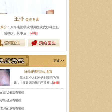
王珍
陈武林
会诊专家
皮肤科主
生简介
：原海南医学院附属医院皮肤科主任
医生简介
：现任海口肤康医院皮
师，副教授。从事皮…
[详细]
事皮肤性病专业工作多…
[详细]
更多>>
痤疮的危害及预防
基本每个人都会遇到痤疮的问
题，主要是因为我们不注重...
[详细]
癣的症状表现有哪些
的护理措施有哪些
痘常见的危害有哪些