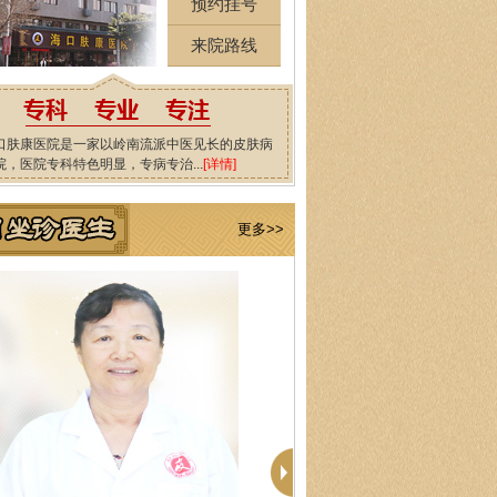
预约挂号
来院路线
口肤康医院是一家以岭南流派中医见长的皮肤病
院，医院专科特色明显，专病专治...
[详情]
更多>>