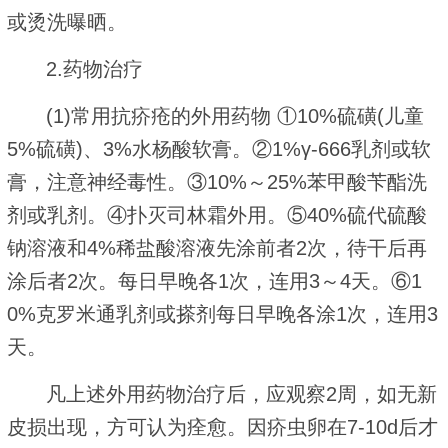
或烫洗曝晒。
2.药物治疗
(1)常用抗疥疮的外用药物 ①10%硫磺(儿童
5%硫磺)、3%水杨酸软膏。②1%γ-666乳剂或软
膏，注意神经毒性。③10%～25%苯甲酸苄酯洗
剂或乳剂。④扑灭司林霜外用。⑤40%硫代硫酸
钠溶液和4%稀盐酸溶液先涂前者2次，待干后再
涂后者2次。每日早晚各1次，连用3～4天。⑥1
0%克罗米通乳剂或搽剂每日早晚各涂1次，连用3
天。
凡上述外用药物治疗后，应观察2周，如无新
皮损出现，方可认为痊愈。因疥虫卵在7-10d后才