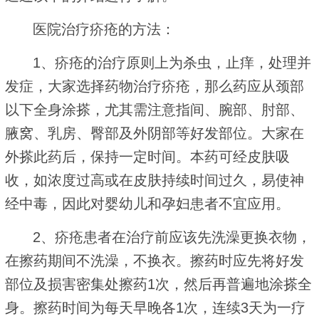
医院治疗疥疮的方法：
1、疥疮的治疗原则上为杀虫，止痒，处理并
发症，大家选择药物治疗疥疮，那么药应从颈部
以下全身涂搽，尤其需注意指间、腕部、肘部、
腋窝、乳房、臀部及外阴部等好发部位。大家在
外搽此药后，保持一定时间。本药可经皮肤吸
收，如浓度过高或在皮肤持续时间过久，易使神
经中毒，因此对婴幼儿和孕妇患者不宜应用。
2、疥疮患者在治疗前应该先洗澡更换衣物，
在擦药期间不洗澡，不换衣。擦药时应先将好发
部位及损害密集处擦药1次，然后再普遍地涂搽全
身。擦药时间为每天早晚各1次，连续3天为一疗