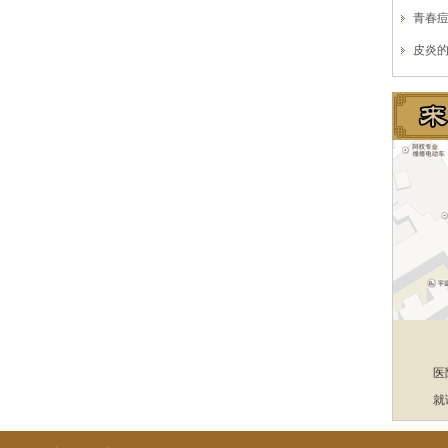
青春
皮炎
医
就