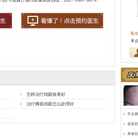
号或拨打海口肤康医院热线：183－8987 8879。
王珍
会诊专家
医生简介
：原海南医学院附属医院皮肤科主任
医
医师，副教授。从事皮…
[详细]
事
怎样治疗鸡眼效果好
治疗脚底鸡眼怎么处理好
手足
雀斑
青春