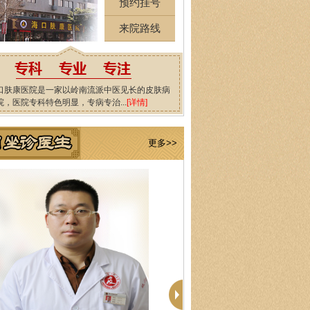
预约挂号
来院路线
口肤康医院是一家以岭南流派中医见长的皮肤病
院，医院专科特色明显，专病专治...
[详情]
更多>>