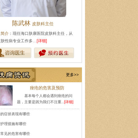
陈武林
王珍
皮肤科主任
会诊专家
生简介
：现任海口肤康医院皮肤科主任，从
医生简介
：原海南医学院附属医
皮肤性病专业工作多…
[详细]
医师，副教授。从事皮…
[详细]
更多>>
痤疮的危害及预防
基本每个人都会遇到痤疮的问
题，主要是因为我们不注重...
[详细]
癣的症状表现有哪些
的护理措施有哪些
痘常见的危害有哪些