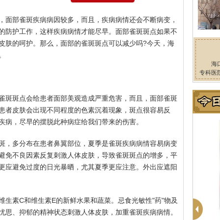
，面部雀斑疾病病因较多，而且，疾病病情还会不断病变，
的防护工作，这样疾病病情才能尽早。面部雀斑斑点如果不
皮肤的呵护。那么，面部的雀斑斑点可以减少吗?今天，海
。
海
专科医
雀斑斑点会给患者面部美观造成严重危害，而且，面部雀斑
患者皮肤会出现不同程度的色素沉着现象，斑点很容易反
疾病，尽早的摆脱此种病症给我们带来的伤害。
斑，多分布在患者鼻翼部位，夏季是雀斑疾病病情容易病变
避免不良因素反复刺激人体皮肤，导致雀斑斑点的增多，平
更应避免过度的日光暴晒，尤其夏季更应注意。外出应遮阳
维生素C和维生素E的新鲜水果和蔬菜。忌食光敏性"药"物及
忧思、抑郁的精神状态刺激人体皮肤，加重雀斑疾病病情。