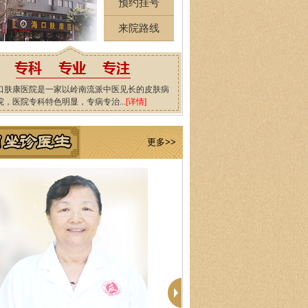
预约挂号
来院路线
口肤康医院是一家以岭南流派中医见长的皮肤病
院，医院专科特色明显，专病专治...
[详情]
更多>>