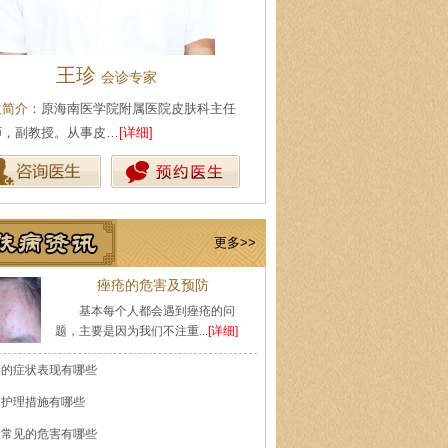
王珍
陈武林
会诊专家
皮肤科主
生简介
：原海南医学院附属医院皮肤科主任
医生简介
：现任海口肤康医院皮
师，副教授。从事皮…
[详细]
事皮肤性病专业工作多…
[详细]
更多>>
痤疮的危害及预防
基本每个人都会遇到痤疮的问
题，主要是因为我们不注重...
[详细]
癣的症状表现有哪些
的护理措施有哪些
痘常见的危害有哪些