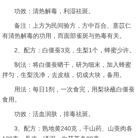
功效：清热解毒，利湿祛斑。
备注：上方为民间验方，方中百合、薏苡仁
有清热解毒的功用，而面部雀斑与热毒有关。
2、配方：白僵蚕3克，生梨1个，蜂蜜少许。
制法：将白僵蚕晒干，研为细末，加入蜂蜜
拌匀，生梨洗净，去皮核，切成大块，备用。
用法：每日1剂，一次食完，用梨块蘸白僵蚕
食用。
功效：活血润肤，排毒祛斑。
3、配方：熟地黄240克，干山药、山萸肉各