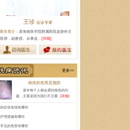
王珍
陈武林
会诊专家
皮肤科主
生简介
：原海南医学院附属医院皮肤科主任
医生简介
：现任海口肤康医院皮
师，副教授。从事皮…
[详细]
事皮肤性病专业工作多…
[详细]
更多>>
痤疮的危害及预防
基本每个人都会遇到痤疮的问
题，主要是因为我们不注重...
[详细]
癣的症状表现有哪些
的护理措施有哪些
痘常见的危害有哪些