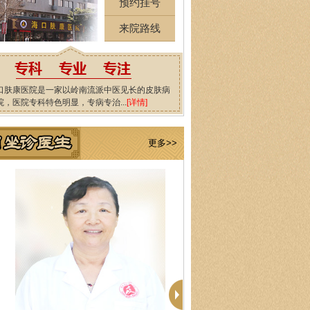
预约挂号
来院路线
口肤康医院是一家以岭南流派中医见长的皮肤病
院，医院专科特色明显，专病专治...
[详情]
更多>>