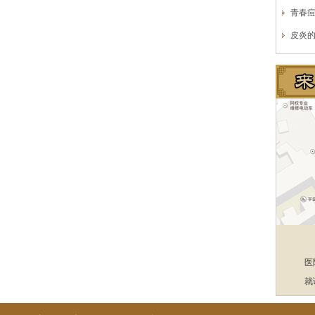
青春
皮炎
医
就