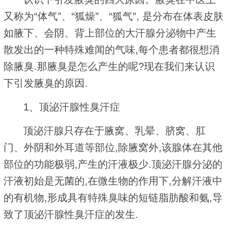
又称为“体气”、“狐燥”、“狐气”, 是分布在体表皮肤
如腋下、会阴、背上部位的大汗腺分泌物中产生
散发出的一种特殊难闻的气味,每个患者都很想消
除腋臭.那腋臭是怎么产生的呢?现在我们来认识
下引发腋臭的原因.
1、顶泌汗腺性臭汗症
顶泌汗腺只存在于腋窝、乳晕、脐窝、肛
门、外阴和外耳道等部位,除腋窝外,该腺体在其他
部位的功能极弱,产生的汗液极少.顶泌汗腺分泌的
汗液初始是无菌的,在微生物的作用下,分解汗液中
的有机物,形成具有特殊臭味的短链脂肪酸和氨,导
致了顶泌汗腺性臭汗症的发生.